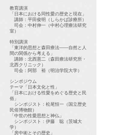
教育講演
「日本における同性愛の歴史と現在」
講師：平田俊明（しらかば診療所）
司会：中村伸一（中村心理療法研究
室）
特別講演
「東洋的思想と森田療法――自然と人
間の関係から考える」
講師：北西憲二（森田療法研究所・
北西クリニック）
司会：阿部 裕（明治学院大学）
シンポジウム
テーマ「日本文化と性」
「日本における性愛をめぐる歴史と民
俗」
シンポジスト：松尾恒一（国立歴史
民俗博物館）
「中世の性愛思想と神仏」
シンポジスト：伊藤 聡（茨城大
学）
「房中術とその歴史」