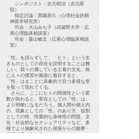
シンポジスト：吉元昭治（吉元医
院）
指定討論：西園昌久（心理社会的精
神医学研究所）
司会：大山みち子（武蔵野大学・広
尾心理臨床相談室）
司会：森山敏文（広尾心理臨床相談
室）
「性」を語らずして、「ヒト」という生
きものとしての存在を説明することは難
しい。我々の属している土着の文化、殊
に人々の慣習や風俗に着目すると、
「性」はまことに具象的で且つ多様な形
を取って現れてくる。
さらに、ここにヒトの関係性という変
数が加わると、実在としての「性」は、
より明瞭になるだろう。個人間や個人内
の、現象としての「性」のあり方、役割
としての性、性愛的な身体性の問題、文
化・社会的なセクシュアリティなど、多
様でより抽象化された視座からの観察・
分析が求められる。