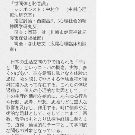
「世間体と恥意識」
シンポジスト：中村伸一（中村心理
療法研究室）
指定討論：西園昌久（心理社会的精
神医学研究所）
司会：岡部 健（川崎市健康福祉局
障害保健福祉部）
司会：森山敏文（広尾心理臨床相談
室）
日常の生活空間の中で語られる「罪」
と「恥」というコトバの概念。実際、多
くのばあい、罪を意識し恥となる体験の
過程、恥を隠して罪とする体験過程が複
雑に絡みあって存在する。これらの体験
過程は、個人の心理的な動因として、ヒ
トの生理的機能を始めに、あらゆる行為
や行動、思考、思想、思唯などに重大な
影響を及ぼし、作用する。時に信仰や芸
術的な題材として。そしてこれまで、宗
教、哲学はもとより法律や経済に至るま
で、道徳、倫理的なテーマとして学問的
な関心の対象となっている。