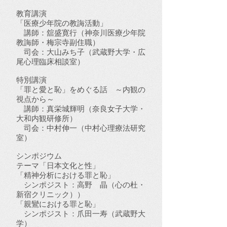
教育講演
「医療少年院の教誨活動」
講師：舘盛寛行（神奈川医療少年院
教誨師・梅宗寺副住職）
司会：大山みち子（武蔵野大学・広
尾心理臨床相談室）
特別講演
「罪と愛と恥」をめぐる話 ～内観の
視点から～
講師：真栄城輝明（奈良女子大学・
大和内観研修所）
司会：中村伸一（中村心理療法研究
室）
シンポジウム
テーマ「日本文化と性」
「精神分析における罪と恥」
シンポジスト：高野 晶（心の杜・
新宿クリニック））
「親鸞における罪と恥」
シンポジスト：爪田一寿（武蔵野大
学）